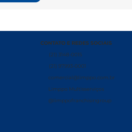
CONTATO E REDES SOCIAIS
(21) 3148-0015
(21) 97993-0001
comercial@limppo.com.br
Limppo Multisserviços
@limppofranchisingroup