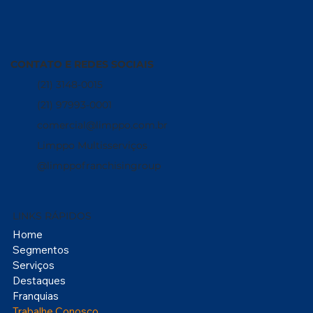
CONTATO E REDES SOCIAIS
(21) 3148-0015
(21) 97993-0001
comercial@limppo.com.br
Limppo Multisserviços
@limppofranchisingroup
LINKS RÁPIDOS
Home
Segmentos
Serviços
Destaques
Franquias
Trabalhe Conosco